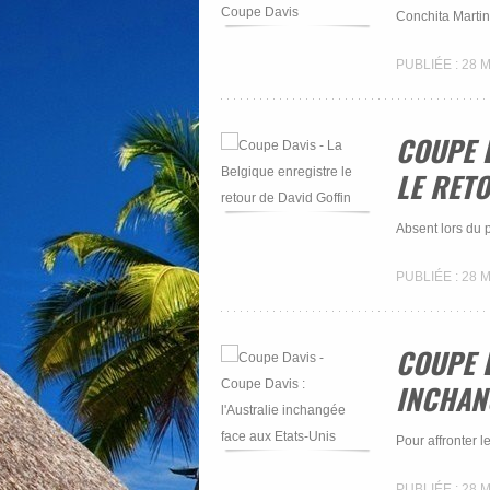
Conchita Martin
PUBLIÉE : 28 
COUPE D
LE RETO
Absent lors du p
PUBLIÉE : 28 
COUPE D
INCHANG
Pour affronter l
PUBLIÉE : 28 