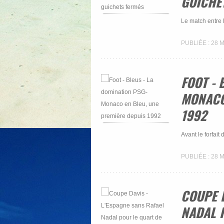
GUICHE
Le match entre 
PUBLIÉE : 28 
FOOT - 
MONACO
1992
Avant le forfait
PUBLIÉE : 28 
COUPE D
NADAL 