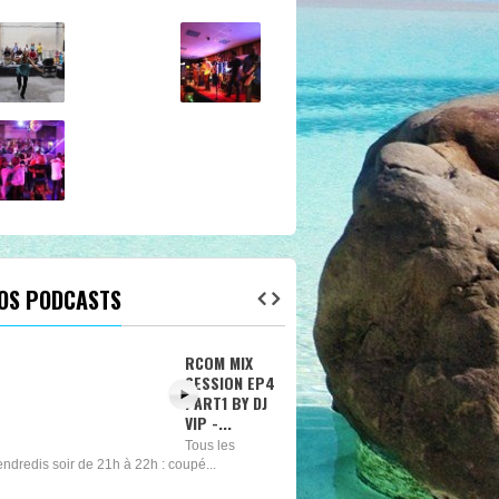
OS PODCASTS
RCOM MIX
SESSION EP6
- DANCEHALL
Tous les
vendredis soir
e 21h à 22h : coupé...