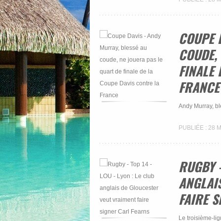
COUPE 
COUDE, 
FINALE 
FRANCE
Andy Murray, ble
PUBLIÉE : 28 
RUGBY -
ANGLAI
FAIRE 
Le troisième-lig