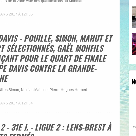
e B de la zone Asie des qualifications au Mondial...
MARS 2017 À 12H35
AVIS - POUILLE, SIMON, MAHUT ET
T SÉLECTIONNÉS, GAËL MONFILS
ÇANT POUR LE QUART DE FINALE
PE DAVIS CONTRE LA GRANDE-
NE
N
Gilles Simon, Nicolas Mahut et Pierre-Hugues Herbert...
MARS 2017 À 12H34
2 - 31E J. - LIGUE 2 : LENS-BREST À
d