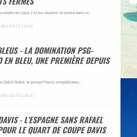
TS FERMÉS
le leader de Ligue 2 et son dauphin se jouera dans un...
MARS 2017 À 12H18
BLEUS - LA DOMINATION PSG-
 EN BLEU, UNE PREMIÈRE DEPUIS
 de Djibril Sidibé, le groupe France comptait dans...
MARS 2017 À 12H15
AVIS - L'ESPAGNE SANS RAFAEL
POUR LE QUART DE COUPE DAVIS