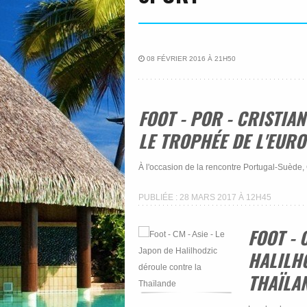
08 FÉVRIER 2016 À 21H50
FOOT - POR - CRISTI
LE TROPHÉE DE L'EUR
À l'occasion de la rencontre Portugal-Suède, 
PUBLIÉE : 28 MARS 2017 À 12H45
FOOT - 
HALILH
THAÏLA