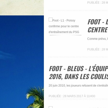
PUBLIÉE : 28 
FOOT - 
CENTRE
Comme prévu, le
PUBLIÉE : 28 
FOOT - BLEUS - L'ÉQUI
2016, DANS LES COULI
20 juin 2010, les joueurs refusent de s'entraîne
PUBLIÉE : 28 MARS 2017 À 11H00