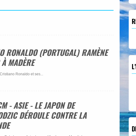
R
ANO RONALDO (PORTUGAL) RAMÈNE
O À MADÈRE
L
Cristiano Ronaldo et ses...
CM - ASIE - LE JAPON DE
ODZIC DÉROULE CONTRE LA
NDE
D