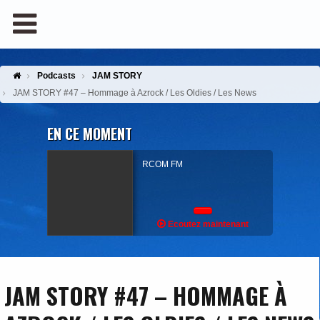
Podcasts
JAM STORY
JAM STORY #47 – Hommage à Azrock / Les Oldies / Les News
EN CE MOMENT
RCOM FM
Ecoutez maintenant
JAM STORY #47 – HOMMAGE À