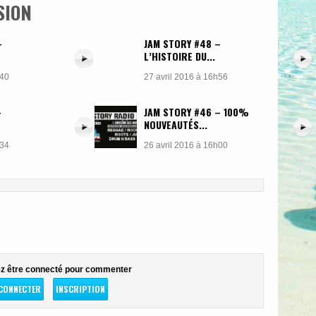
SION
–
JAM STORY #48 –
L’HISTOIRE DU...
h40
27 avril 2016 à 16h56
–
JAM STORY #46 – 100%
NOUVEAUTÉS...
h34
26 avril 2016 à 16h00
z être connecté pour commenter
CONNECTER
INSCRIPTION