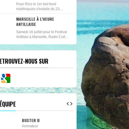
Frequencia mélangent les
Poyo Rico le 1er fast food
rythmes...
martiniquais s'installe du 23
septembre au 3 octobre à la foire
MARSEILLE À L'HEURE
internationale de Marseille. Née il
ANTILLAISE
y a deux ans sur la commune du
Diamant en Martinique,...
Samedi 16 juillet pour le Festival
Antillais à Marseille, Radio Culture
Outre Mer est aller faire un tour du
coté du parc du grand séminaire,
à la rencontre des acteurs de...
ETROUVEZ-NOUS SUR
'ÉQUIPE
DJ PRINCE
DJ