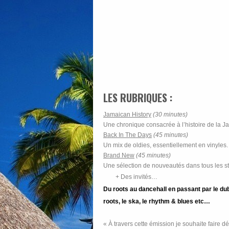
LES RUBRIQUES :
Jamaican History
(30 minutes)
Une chronique consacrée à l’histoire de la 
Back In The Days
(45 minutes)
Un mix de oldies, essentiellement en vinyles.
Brand New
(45 minutes)
Une sélection de nouveautés dans tous les sty
+ Des invités…
Du roots au dancehall en passant par le dub,
roots, le ska, le rhythm & blues etc…
« À travers cette émission je souhaite faire d