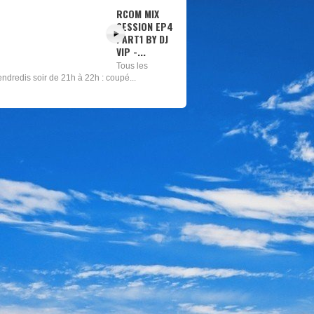
RCOM MIX
SESSION EP6
- DANCEHALL
Tous les
vendredis soir
e 21h à 22h : coupé...