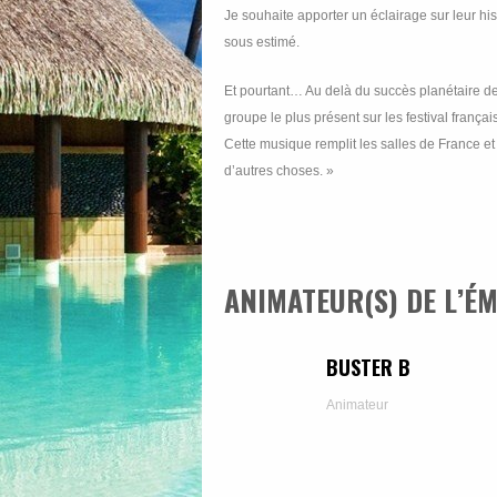
Je souhaite apporter un éclairage sur leur his
sous estimé.
Et pourtant… Au delà du succès planétaire de
groupe le plus présent sur les festival frança
Cette musique remplit les salles de France et
d’autres choses. »
ANIMATEUR(S) DE L’ÉM
BUSTER B
Animateur