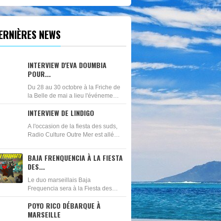
ERNIÈRES NEWS
INTERVIEW D'EVA DOUMBIA
POUR...
Du 28 au 30 octobre à la Friche de
la Belle de mai a lieu l'événement
Massilia Afropéa. Durant 3 jours
INTERVIEW DE LINDIGO
La Friche sera le lieu de mode
nappy avec un salon...
A l'occasion de la fiesta des suds,
Radio Culture Outre Mer est allé à
la rencontre du groupe de Maloya
Lindigo qui était sur la scène des
BAJA FRENQUENCIA À LA FIESTA
docks le vendredi 21 octobre. Ce...
DES...
Le duo marseillais Baja
Frequencia sera à la Fiesta des
Suds le vendredi 21 octobre au
POYO RICO DÉBARQUE À
Dock des Suds. Véritables
MARSEILLE
alchministes musicaux, Baja