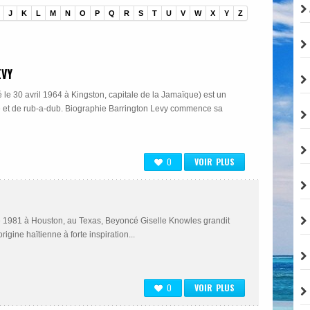
J
K
L
M
N
O
P
Q
R
S
T
U
V
W
X
Y
Z
EVY
é le 30 avril 1964 à Kingston, capitale de la Jamaïque) est un
 et de rub-a-dub. Biographie Barrington Levy commence sa
0
VOIR PLUS
 1981 à Hous­ton, au Texas, Beyoncé Giselle Knowles gran­dit
i­gine haïtienne à forte inspi­ra­tion...
0
VOIR PLUS