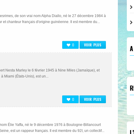
esrimes, de son vrai nom Alpha Diallo, né le 27 décembre 1984 à
ur et chanteur français d'origine guinéenne. Il est membre du...
0
VOIR PLUS
A
A MARSEILLE
rt Nesta Marley le 6 février 1945 à Nine Miles (Jamaïque), et
à Miami (États-Unis), est un...
R
0
VOIR PLUS
 nom Élie Yaffa, né le 9 décembre 1976 à Boulogne-Billancourt
L
ine, est un rappeur français. Il est membre du 92I, un collectif...