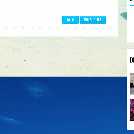
ALEX
0
VOIR PLUS
Responsable Technique
D