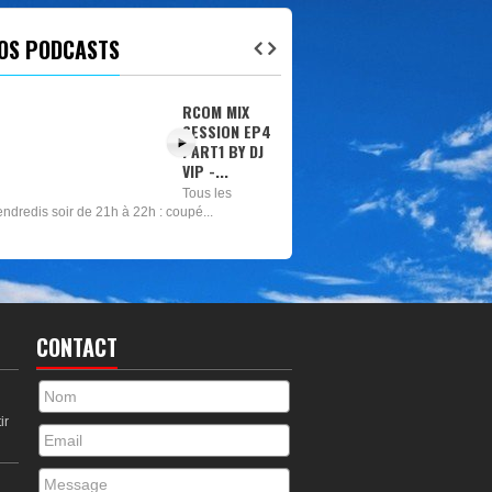
OS PODCASTS
RCOM MIX
SESSION EP6
- DANCEHALL
Tous les
vendredis soir
e 21h à 22h : coupé...
CONTACT
ir