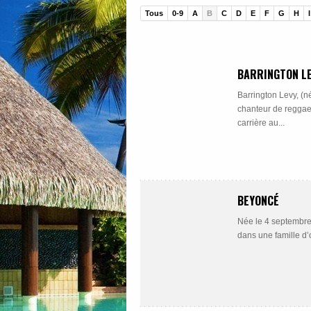
Tous
0-9
A
B
C
D
E
F
G
H
I
BARRINGTON L
Barrington Levy, (n
chanteur de reggae
carrière au...
BEYONCÉ
Née le 4 septembre
dans une famille d’or