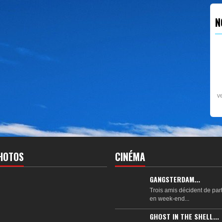
N
RCOM MIX
SESSION EP4
PART1 BY DJ
VIP -...
Tous les
d
vendredis soir de 21h à 22h : coupé...
HOTOS
CINÉMA
GANGSTERDAM...
Trois amis décident de part
en week-end...
GHOST IN THE SHELL...